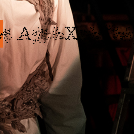
ist 
A
rt e
X
pe