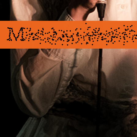
M
etamodern